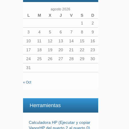
agosto 2026
L
M
X
J
V
S
D
1
2
3
4
5
6
7
8
9
10
11
12
13
14
15
16
17
18
19
20
21
22
23
24
25
26
27
28
29
30
31
« Oct
Herramientas
Calculadora HP (Ejecutar y copiar
VaporHP del puerto 2 al puerto 0)