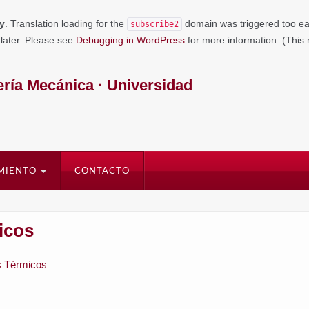
ly
. Translation loading for the
domain was triggered too earl
subscribe2
 later. Please see
Debugging in WordPress
for more information. (This
ría Mecánica · Universidad
IMIENTO
CONTACTO
icos
s Térmicos