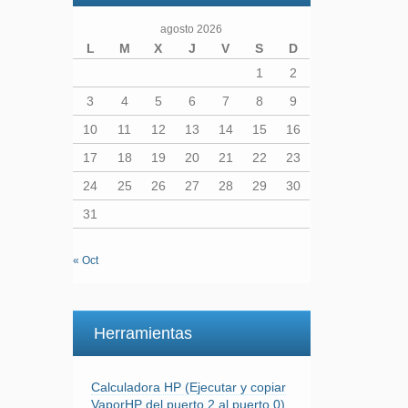
agosto 2026
L
M
X
J
V
S
D
1
2
3
4
5
6
7
8
9
10
11
12
13
14
15
16
17
18
19
20
21
22
23
24
25
26
27
28
29
30
31
« Oct
Herramientas
Calculadora HP (Ejecutar y copiar
VaporHP del puerto 2 al puerto 0)