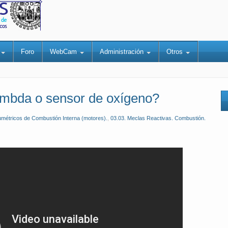
a
Foro
WebCam
Administración
Otros
ambda o sensor de oxígeno?
umétricos de Combustión Interna (motores).
,
03.03. Meclas Reactivas. Combustión.