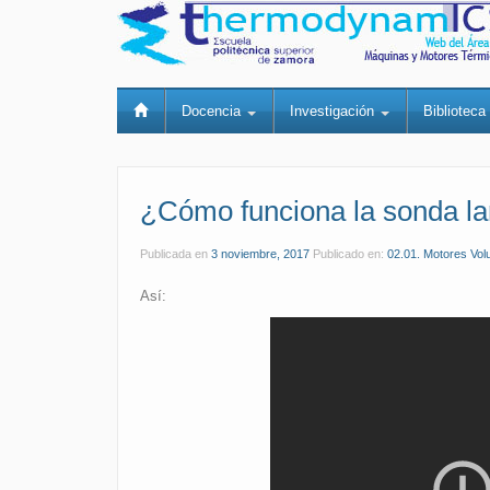
Docencia
Investigación
Bibliotec
¿Cómo funciona la sonda l
Publicada en
3 noviembre, 2017
Publicado en:
02.01. Motores Vol
Así: