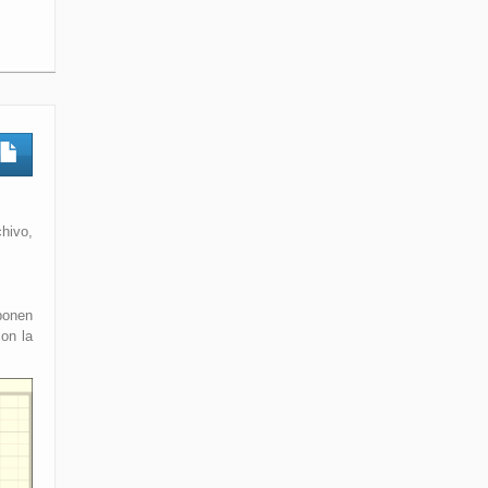
hivo,
ponen
con la