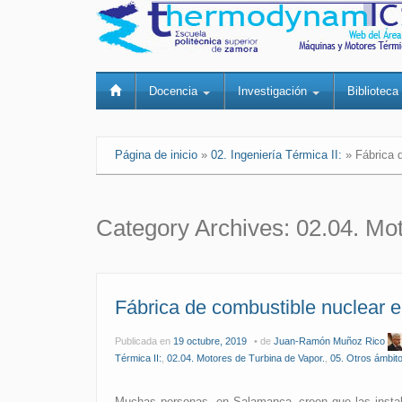
Docencia
Investigación
Bibliotec
Página de inicio
»
02. Ingeniería Térmica II:
»
Fábrica 
Category Archives:
02.04. Mot
Fábrica de combustible nuclear 
Publicada en
19 octubre, 2019
de
Juan-Ramón Muñoz Rico
Térmica II:
,
02.04. Motores de Turbina de Vapor.
,
05. Otros ámbito
Muchas personas, en Salamanca, creen que las insta