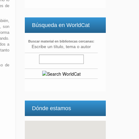
nes de
bién,
Búsqueda en WorldCat
, son
 forma
tando.
Buscar material en bibliotecas cercanas:
dos a
Escribe un título, tema o autor
tanto
so de
Dónde estamos