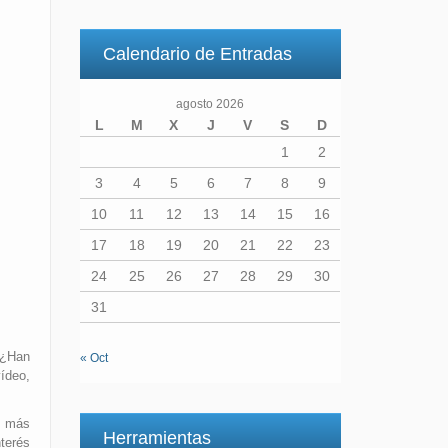
Calendario de Entradas
agosto 2026
L
M
X
J
V
S
D
1
2
3
4
5
6
7
8
9
10
11
12
13
14
15
16
17
18
19
20
21
22
23
24
25
26
27
28
29
30
31
 ¿Han
« Oct
ídeo,
s más
Herramientas
terés