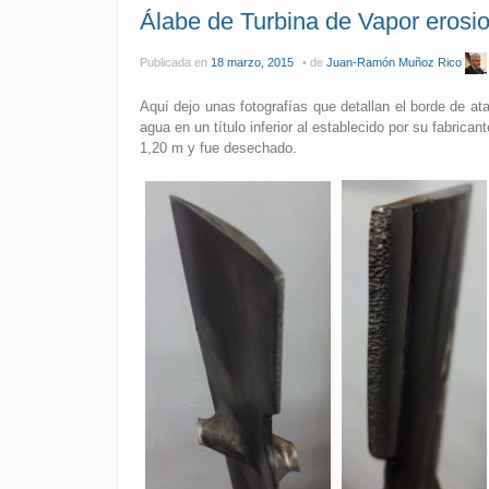
Álabe de Turbina de Vapor erosio
Publicada en
18 marzo, 2015
de
Juan-Ramón Muñoz Rico
Aquí dejo unas fotografías que detallan el borde de a
agua en un título inferior al establecido por su fabrica
1,20 m y fue desechado.