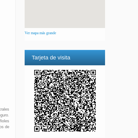
Ver mapa más grande
Tarjeta de visita
rales
guro.
ñoles
sos de