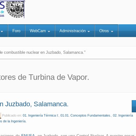
a
Foro
WebCam
Administración
Otros
de combustible nuclear en Juzbado, Salamanca."
ores de Turbina de Vapor.
en Juzbado, Salamanca.
Publicado en:
01. Ingeniería Térmica I:
,
01.01. Conceptos Fundamentales.
,
02. Ingeniería
s de la Ingeniería.
laciones de
ENUSA
, en Juzbado, son una Central Nuclear. A nuestro pesar,